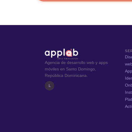
SE
Dis
Agencia de desarrollo web y apps
we
móviles en Santo Domingo,
App
República Dominicana.
Ide
Onb
L
Ins
Pla
Act