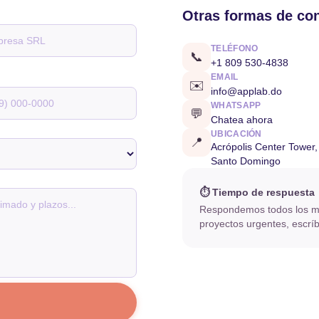
Otras formas de co
TELÉFONO
📞
+1 809 530-4838
EMAIL
✉️
info@applab.do
WHATSAPP
💬
Chatea ahora
UBICACIÓN
📍
Acrópolis Center Tower, 
Santo Domingo
⏱ Tiempo de respuesta
Respondemos todos los 
proyectos urgentes, escr
→